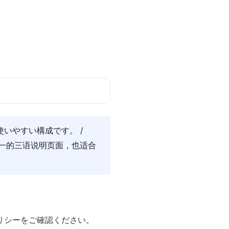
いやすい構成です。 /
n. / 本页为统一的三语说明页面，也适合
リシーをご確認ください。