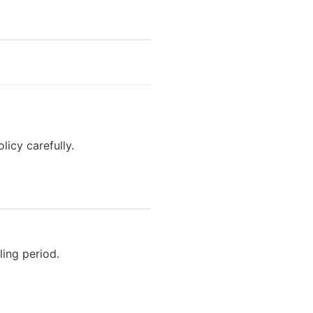
icy carefully.
ling period.