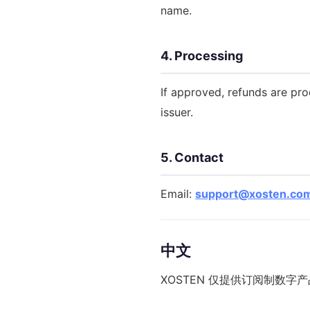
name.
4. Processing
If approved, refunds are pr
issuer.
5. Contact
Email:
support@xosten.co
中文
XOSTEN 仅提供订阅制数