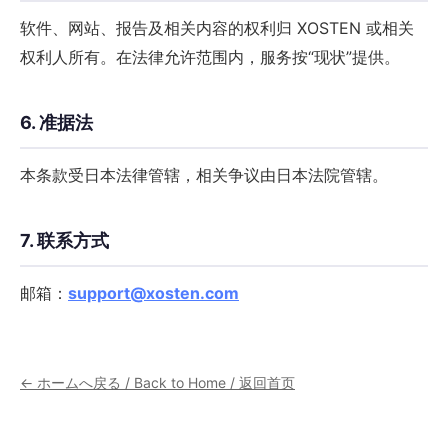
软件、网站、报告及相关内容的权利归 XOSTEN 或相关
权利人所有。在法律允许范围内，服务按“现状”提供。
6. 准据法
本条款受日本法律管辖，相关争议由日本法院管辖。
7. 联系方式
邮箱：
support@xosten.com
← ホームへ戻る / Back to Home / 返回首页